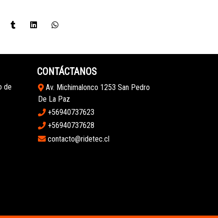
CONTÁCTANOS
o de
Av. Michimalonco 1253 San Pedro
De La Paz
+56940737623
+56940737628
contacto@ridetec.cl