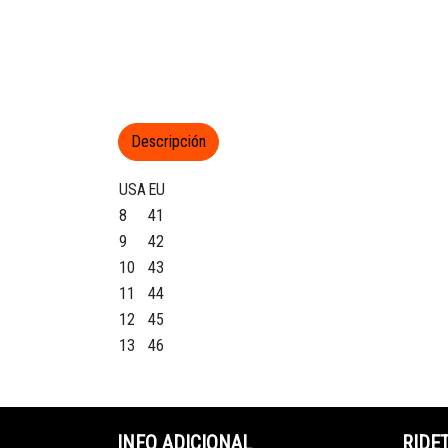
Descripción
USA
EU
8
41
9
42
10
43
11
44
12
45
13
46
INFO ADICIONAL
RIDE