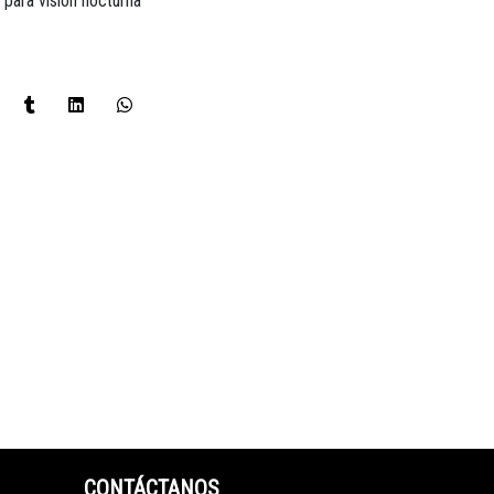
d para visión nocturna
CONTÁCTANOS