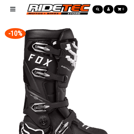
0
-10%