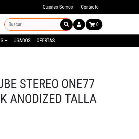
Quienes Somos
Contacto
0
AS
USADOS
OFERTAS
CUBE STEREO ONE77
CK ANODIZED TALLA