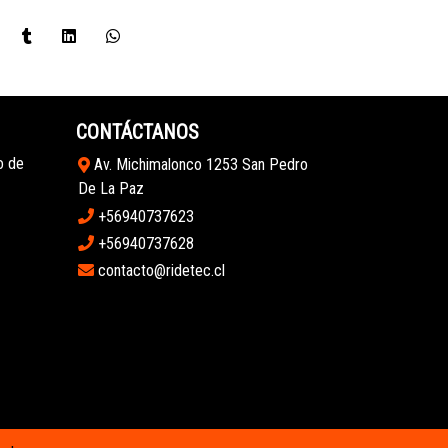
CONTÁCTANOS
o de
Av. Michimalonco 1253 San Pedro
De La Paz
+56940737623
+56940737628
contacto@ridetec.cl