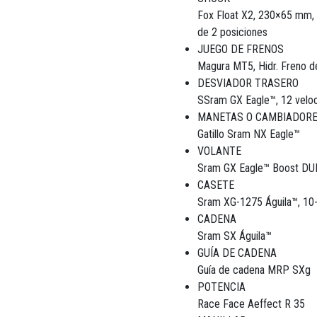
Fox Float X2, 230×65 mm, 
de 2 posiciones
JUEGO DE FRENOS
Magura MT5, Hidr. Freno d
DESVIADOR TRASERO
SSram GX Eagle™, 12 velo
MANETAS O CAMBIADOR
Gatillo Sram NX Eagle™
VOLANTE
Sram GX Eagle™ Boost DU
CASETE
Sram XG-1275 Águila™, 10
CADENA
Sram SX Águila™
GUÍA DE CADENA
Guía de cadena MRP SXg
POTENCIA
Race Face Aeffect R 35