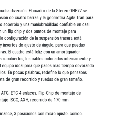
mucha diversión. El cuadro de la Stereo ONE77 se
ión de cuatro barras y la geometría Agile Trail, para
o soberbio y una maniobrabilidad confiable en casi
n un flip chip y dos puntos de montaje para
 la configuración de la suspensión trasera está
y insertos de ajuste de ángulo, para que puedas
eras. El cuadro está feliz con un amortiguador
tes recubiertos, los cables colocados internamente y
el equipo ideal para que pases más tiempo devorando
los. En pocas palabras, redefine lo que pensabas
eta de gran recorrido y ruedas de gran tamaño.
TG, ETC 4 enlaces, Flip-Chip de montaje de
ntaje ISCG, AXH, recorrido de 170 mm
mance, 3 posiciones con micro ajuste, cónico,