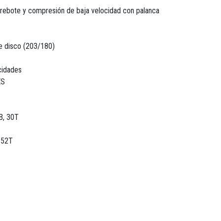
rebote y compresión de baja velocidad con palanca
e disco (203/180)
cidades
ES
B, 30T
-52T