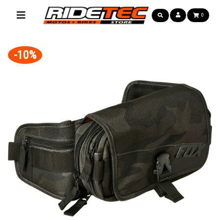
0
-10%