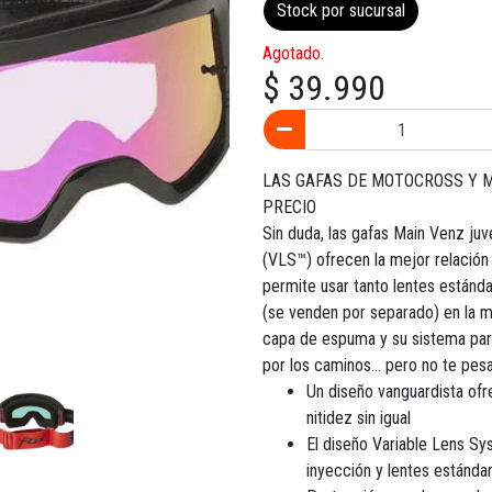
Stock por sucursal
Agotado.
$ 39.990
LAS GAFAS DE MOTOCROSS Y M
PRECIO
Sin duda, las gafas Main Venz ju
(VLS™) ofrecen la mejor relación
permite usar tanto lentes estánd
(se venden por separado) en la mi
capa de espuma y su sistema para
por los caminos... pero no te pesa
Un diseño vanguardista ofr
nitidez sin igual
El diseño Variable Lens S
inyección y lentes estánda