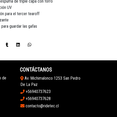
 espuma de triple capa con forro
ción UV
ón para el tercer tearoff
izante
 para guardar las gafas
CONTÁCTANOS
o de
Av. Michimalonco 1253 San Pedro
De La Paz
+56940737623
+56940737628
contacto@ridetec.cl